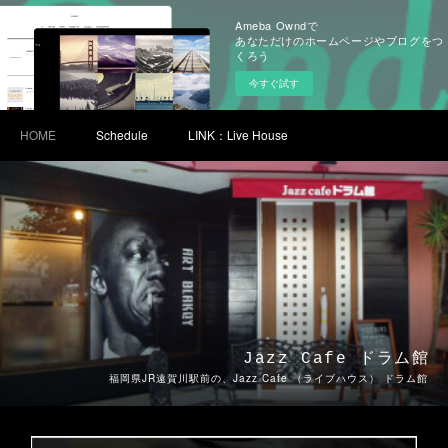
Ameba Owndで
あなただけのホームページやブログをつ
くろう
今すぐ試す
HOME
Schedule
LINK：Ⅼive House
Jazz Cafe ドラム館
福岡県JR遠賀川駅前の、Jazz Cafe （ライブハウス） ドラム館